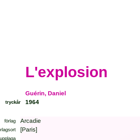
L'explosion
Guérin, Daniel
1964
tryckår
Arcadie
förlag
[Paris]
örlagsort
upplaga