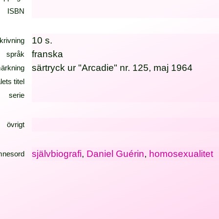
ISBN
10 s.
krivning
franska
språk
särtryck ur "Arcadie" nr. 125, maj 1964
ärkning
lets titel
serie
övrigt
självbiografi
,
Daniel Guérin
,
homosexualitet
mnesord