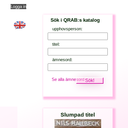
Logga in
Sök i QRAB:s katalog
upphovsperson:
titel:
ämnesord:
Se alla ämnesord
Slumpad titel