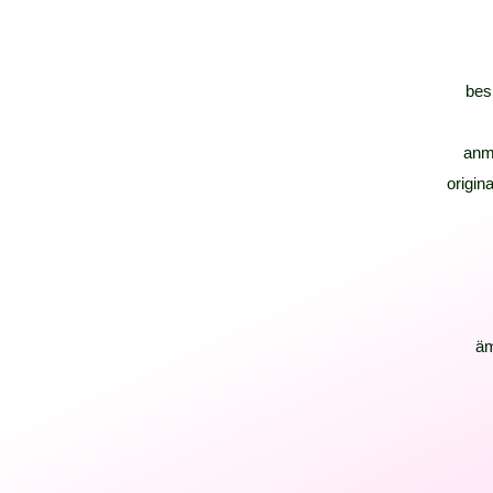
bes
anm
origina
ä