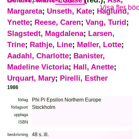
Visa fler bö
Margareta
;
Unseth, Kate
;
Haglund,
Ynette
;
Reese, Caren
;
Vang, Turid
;
Slagstedt, Magdalena
;
Larsen,
Trine
;
Rathje, Line
;
Møller, Lotte
;
Aadahl, Charlotte
;
Banister,
Madeline Victoria
;
Hall, Anette
;
Urquart, Mary
;
Pirelli, Esther
1986
Phi Pi Epsilon Northern Europe
förlag
Stockholm
förlagsort
upplaga
ISBN
48 s. ill.
beskrivning