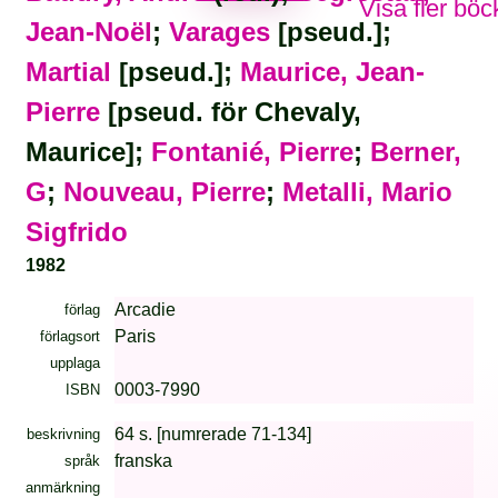
Visa fler böc
Jean-Noël
;
Varages
[pseud.];
Martial
[pseud.];
Maurice, Jean-
Pierre
[pseud. för Chevaly,
Maurice];
Fontanié, Pierre
;
Berner,
G
;
Nouveau, Pierre
;
Metalli, Mario
Sigfrido
1982
Arcadie
förlag
Paris
förlagsort
upplaga
0003-7990
ISBN
64 s. [numrerade 71-134]
beskrivning
franska
språk
anmärkning