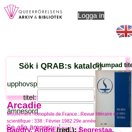
Logga in
Sök i QRAB:s katalog
Slumpad tit
upphovsperson:
titel:
Arcadie
ämnesord:
Mouvement homophile de France : Revue littéraire et
scientifique : 338 : Février 1982 29e année
Se alla ämnesord
Baudry, André
(red.);
Segrestaa,