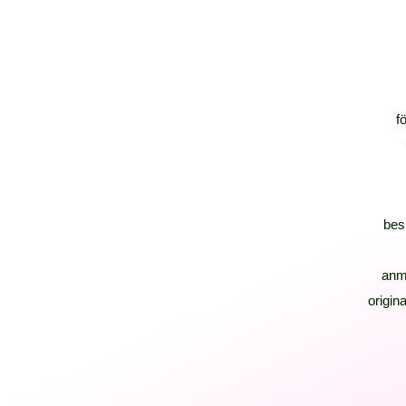
f
bes
anm
origina