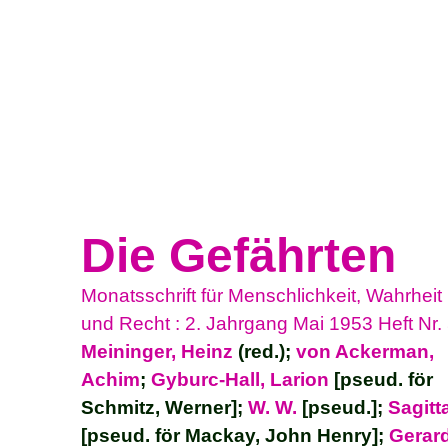
Die Gefährten
Monatsschrift für Menschlichkeit, Wahrheit
und Recht : 2. Jahrgang Mai 1953 Heft Nr.
Meininger, Heinz
(red.);
von Ackerman,
Achim
;
Gyburc-Hall, Larion
[pseud. för
Schmitz, Werner];
W. W.
[pseud.];
Sagitt
[pseud. för Mackay, John Henry];
Gerar