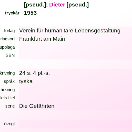
[pseud.];
Dieter
[pseud.]
1953
tryckår
Verein für humanitäre Lebensgestaltung
förlag
Frankfurt am Main
örlagsort
upplaga
ISBN
24 s. 4 pl.-s.
krivning
tyska
språk
ärkning
lets titel
Die Gefährten
serie
övrigt