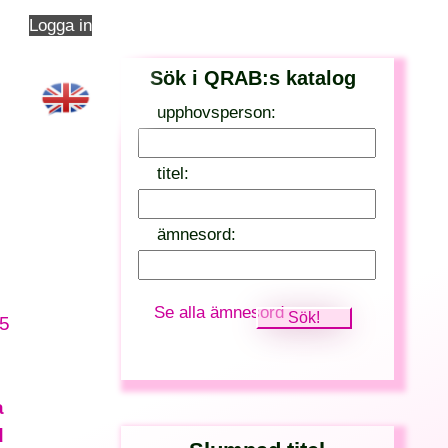
Logga in
Sök i QRAB:s katalog
upphovsperson:
titel:
ämnesord:
Se alla ämnesord
 5
a
d