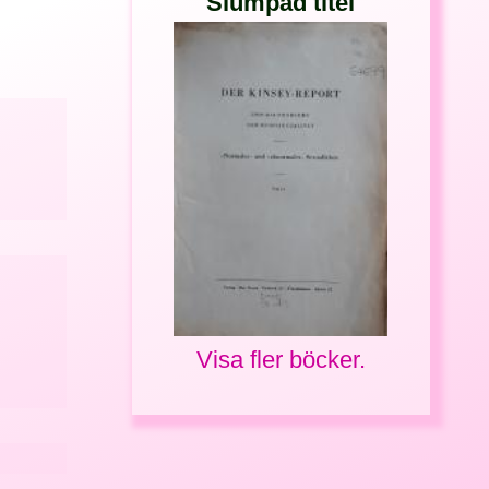
Slumpad titel
Visa fler böcker.