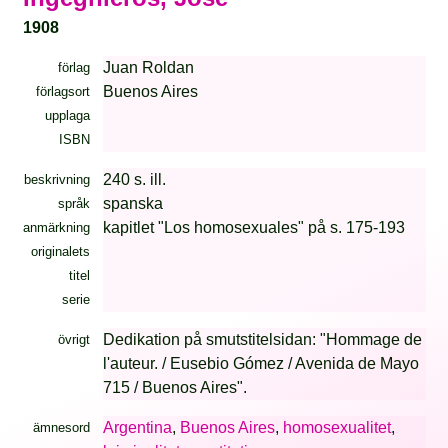
1908
Juan Roldan
förlag
Buenos Aires
förlagsort
upplaga
ISBN
240 s. ill.
beskrivning
spanska
språk
kapitlet "Los homosexuales" på s. 175-193
anmärkning
originalets
titel
serie
Dedikation på smutstitelsidan: "Hommage de
övrigt
l'auteur. / Eusebio Gómez / Avenida de Mayo
715 / Buenos Aires".
Argentina
,
Buenos Aires
,
homosexualitet
,
ämnesord