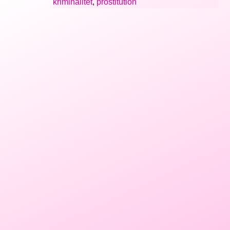
kriminalitet
,
prostitution