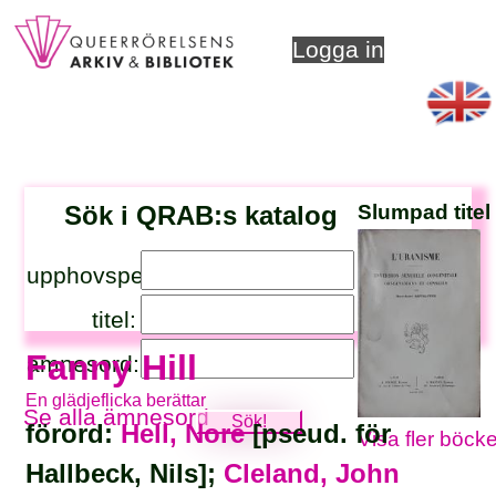
Logga in
Sök i QRAB:s katalog
Slumpad titel
upphovsperson:
titel:
Fanny Hill
ämnesord:
En glädjeflicka berättar
Se alla ämnesord
förord:
Hell, Nore
[pseud. för
Visa fler böcke
Hallbeck, Nils];
Cleland, John