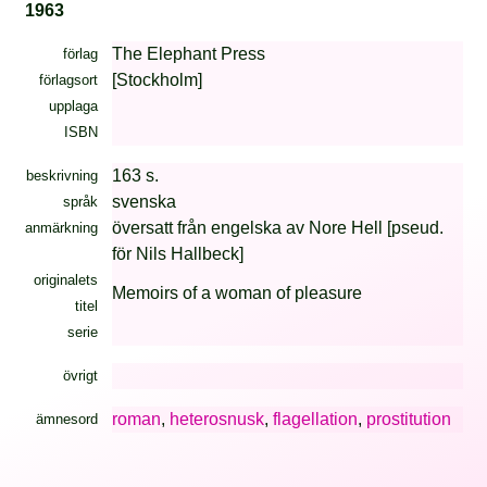
1963
The Elephant Press
förlag
[Stockholm]
förlagsort
upplaga
ISBN
163 s.
beskrivning
svenska
språk
översatt från engelska av Nore Hell [pseud.
anmärkning
för Nils Hallbeck]
originalets
Memoirs of a woman of pleasure
titel
serie
övrigt
roman
,
heterosnusk
,
flagellation
,
prostitution
ämnesord