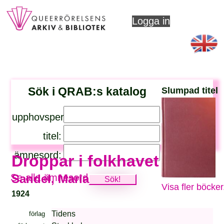
Logga in
Sök i QRAB:s katalog
Slumpad titel
upphovsperson:
titel:
ämnesord:
Droppar i folkhavet
Se alla ämnesord
Sandel, Maria
Visa fler böcker
1924
Tidens
förlag