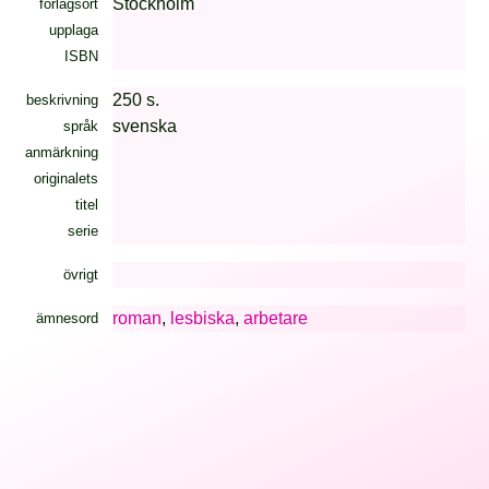
Stockholm
förlagsort
upplaga
ISBN
250 s.
beskrivning
svenska
språk
anmärkning
originalets
titel
serie
övrigt
roman
,
lesbiska
,
arbetare
ämnesord