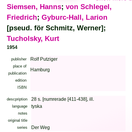
Siemsen, Hanns
;
von Schlegel,
Friedrich
;
Gyburc-Hall, Larion
[pseud. för Schmitz, Werner];
Tucholsky, Kurt
1954
Rolf Putziger
publisher
place of
Hamburg
publication
edition
ISBN
28 s. [numrerade [411-438], ill.
descpription
tyska
language
notes
original title
Der Weg
series