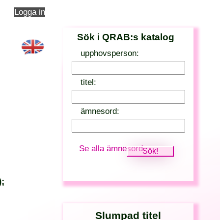
Logga in
Sök i QRAB:s katalog
upphovsperson:
titel:
ämnesord:
Se alla ämnesord
);
Slumpad titel