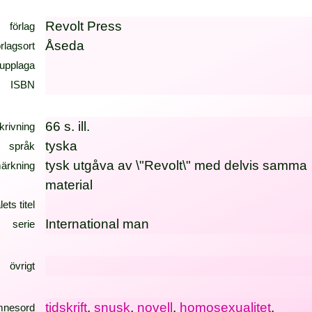
Revolt Press
förlag
Åseda
örlagsort
upplaga
ISBN
66 s. ill.
krivning
tyska
språk
tysk utgåva av \"Revolt\" med delvis samma
ärkning
material
lets titel
International man
serie
övrigt
tidskrift
,
snusk
,
novell
,
homosexualitet
,
mnesord