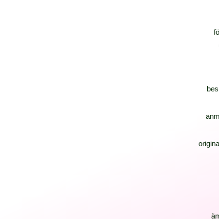
f
bes
anm
origina
ä