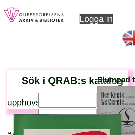
Logga in
Sök i QRAB:s katalog
Slumpad ti
upphovsperson:
titel: