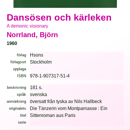
Dansösen och kärleken
A demonic visionary
Norrland, Björn
1960
Hsons
förlag
Stockholm
förlagsort
upplaga
978-1-907317-51-4
ISBN
181 s.
beskrivning
svenska
språk
översatt från tyska av Nils Hallbeck
anmärkning
Die Tänzerin vom Montparnasse : Ein
originalets
Sittenroman aus Paris
titel
serie