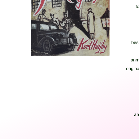
f
bes
anm
origina
ä