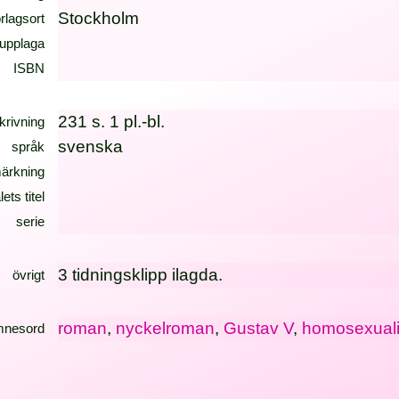
Stockholm
örlagsort
upplaga
ISBN
231 s. 1 pl.-bl.
krivning
svenska
språk
ärkning
lets titel
serie
3 tidningsklipp ilagda.
övrigt
roman
,
nyckelroman
,
Gustav V
,
homosexuali
mnesord