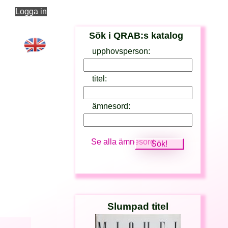
Logga in
Sök i QRAB:s katalog
upphovsperson:
titel:
ämnesord:
Se alla ämnesord
Slumpad titel