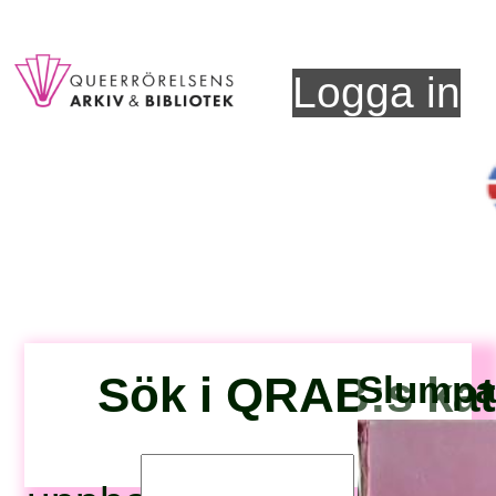
Logga in
Sök i QRAB:s ka
Slumpad