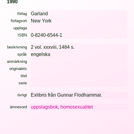
1990
Garland
förlag
New York
förlagsort
upplaga
0-8240-6544-1
ISBN
2 vol. xxxviii, 1484 s.
beskrivning
engelska
språk
anmärkning
originalets
titel
serie
Exlibris från Gunnar Flodhammar.
övrigt
uppslagsbok
,
homosexualitet
ämnesord