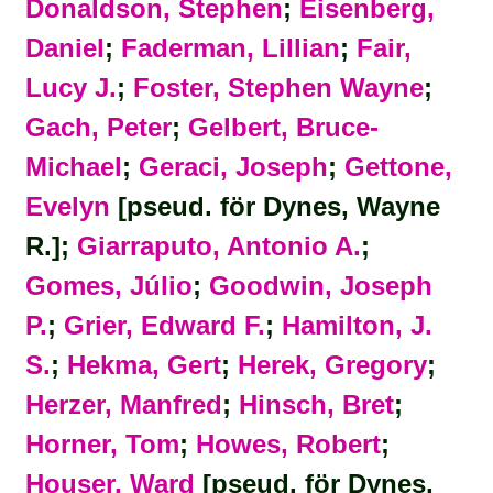
Donaldson, Stephen
;
Eisenberg,
Daniel
;
Faderman, Lillian
;
Fair,
Lucy J.
;
Foster, Stephen Wayne
;
Gach, Peter
;
Gelbert, Bruce-
Michael
;
Geraci, Joseph
;
Gettone,
Evelyn
[pseud. för Dynes, Wayne
R.];
Giarraputo, Antonio A.
;
Gomes, Júlio
;
Goodwin, Joseph
P.
;
Grier, Edward F.
;
Hamilton, J.
S.
;
Hekma, Gert
;
Herek, Gregory
;
Herzer, Manfred
;
Hinsch, Bret
;
Horner, Tom
;
Howes, Robert
;
Houser, Ward
[pseud. för Dynes,