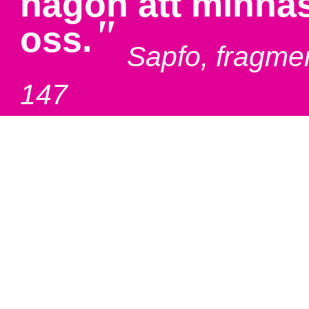
någon att minna
"
oss.
Sapfo, fragme
147