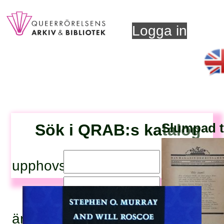
Logga in
Sök i QRAB:s katalog
Slumpad ti
upphovsperson:
titel:
ämnesord: