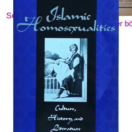
Se alla ämnesord
Visa fler b