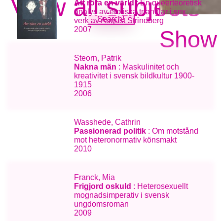
View all subjects
Att röra en värld
: En queerteoretisk
analys av erotiska trianglar i sex
verk av August Strindberg
2007
Show 
Steorn, Patrik
Nakna män
: Maskulinitet och
kreativitet i svensk bildkultur 1900-
1915
2006
Wasshede, Cathrin
Passionerad politik
: Om motstånd
mot heteronormativ könsmakt
2010
Franck, Mia
Frigjord oskuld
: Heterosexuellt
mognadsimperativ i svensk
ungdomsroman
2009