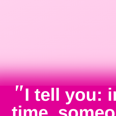
"
I tell you:
time, someo