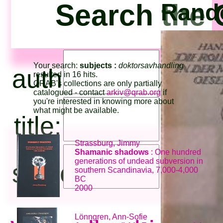
Search the
Rando
Your search:
subjects :
doktorsavhandling
author:
resulted in 16 hits.
QRAB's collections are only partially
catalogued - contact
arkiv@qrab.org
if
you're interested in knowing more about
what might be available.
title:
Strassburg, Jimmy
Shamanic shadows
: One hundred
generations of undead subversion in
subjects:
southern Scandinavia, 7,000-4,000
BC
2000
Lönngren, Ann-Sofie