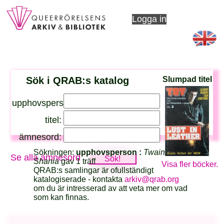
Logga in
Sök i QRAB:s katalog
Slumpad titel
upphovsperson:
titel:
ämnesord:
Sökningen:
upphovsperson :
Twain,
Se alla ämnesord
Shania
gav 1 träff
Visa fler böcker.
QRAB:s samlingar är ofullständigt
katalogiserade - kontakta
arkiv@qrab.org
om du är intresserad av att veta mer om vad
som kan finnas.