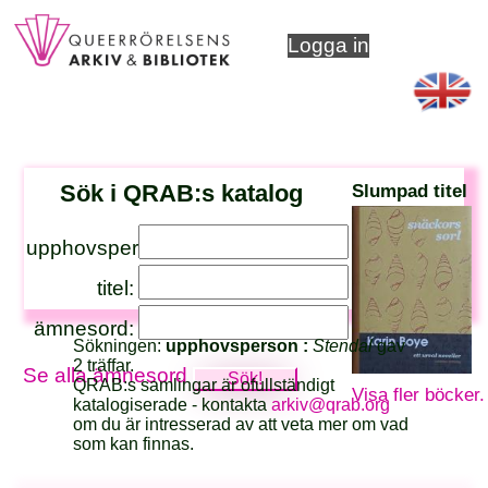
Logga in
Sök i QRAB:s katalog
Slumpad titel
upphovsperson:
titel:
ämnesord:
Sökningen:
upphovsperson :
Stendal
gav
2 träffar.
Se alla ämnesord
QRAB:s samlingar är ofullständigt
Visa fler böcker.
katalogiserade - kontakta
arkiv@qrab.org
om du är intresserad av att veta mer om vad
som kan finnas.