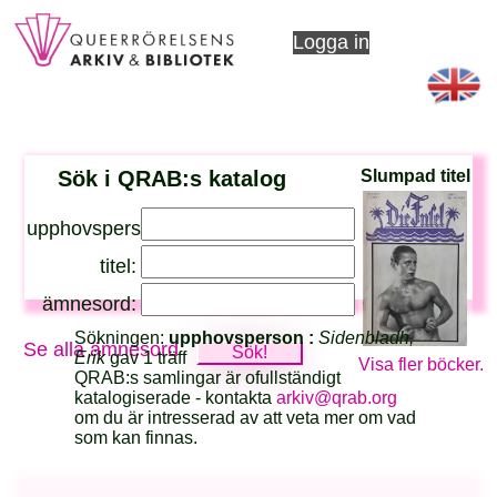
Logga in
Sök i QRAB:s katalog
Slumpad titel
upphovsperson:
titel:
ämnesord:
Sökningen:
upphovsperson :
Sidenbladh,
Se alla ämnesord
Erik
gav 1 träff
Visa fler böcker.
QRAB:s samlingar är ofullständigt
katalogiserade - kontakta
arkiv@qrab.org
om du är intresserad av att veta mer om vad
som kan finnas.