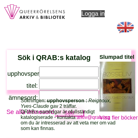
Logga in
Sök i QRAB:s katalog
Slumpad titel
upphovsperson:
titel:
ämnesord:
Sökningen:
upphovsperson :
Reignoux,
Yves-Claude
gav 2 träffar.
Se alla ämnesord
QRAB:s samlingar är ofullständigt
Visa fler böcker
katalogiserade - kontakta
arkiv@qrab.org
om du är intresserad av att veta mer om vad
som kan finnas.