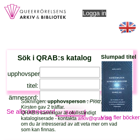
Logga in
Sök i QRAB:s katalog
Slumpad titel
upphovsperson:
titel:
ämnesord:
Sökningen:
upphovsperson :
Plötz,
Kirsten
gav 2 träffar.
Se alla ämnesord
QRAB:s samlingar är ofullständigt
Visa fler böcker
katalogiserade - kontakta
arkiv@qrab.org
om du är intresserad av att veta mer om vad
som kan finnas.