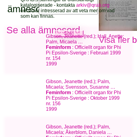
katalogiserade - kontakta
arkiv@qrab.org
ämnesord:
om du är intresserad av att veta mer om vad
som kan finnas.
Se alla ämnesord
Gibson, Jeanette (red.); Hall, Anette;
Visa fler 
Palm, Micaela …
Feminform
: Officiellt organ för Phi
Pi Epsilon-Sverige : Februari 1999
nr. 154
1999
Gibson, Jeanette (red.); Palm,
Micaela; Svensson, Susanne …
Feminform
: Officiellt organ för Phi
Pi Epsilon-Sverige : Oktober 1999
nr. 156
1999
Gibson, Jeanette (red.); Palm,
Micaela; Åkerblom, Daniela …