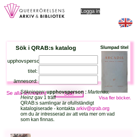
Logga in
Sök i QRAB:s katalog
Slumpad titel
upphovsperson:
titel:
ämnesord:
Sökningen:
upphovsperson :
Martenau,
Se alla ämnesord
Heinz
gav 1 träff
Visa fler böcker.
QRAB:s samlingar är ofullständigt
katalogiserade - kontakta
arkiv@qrab.org
om du är intresserad av att veta mer om vad
som kan finnas.