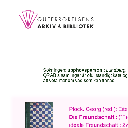
Sökningen:
upphovsperson :
Lundberg, 
QRAB:s samlingar är ofullständigt katalog
att veta mer om vad som kan finnas.
Plock, Georg (red.); Eit
Die Freundschaft
: ("F
ideale Freundschaft : Z