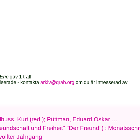
Eric
gav 1 träff
iserade - kontakta
arkiv@qrab.org
om du är intresserad av
elbuss, Kurt (red.); Püttman, Eduard Oskar …
reundschaft und Freiheit" "Der Freund") : Monatsschrif
wölfter Jahrgang