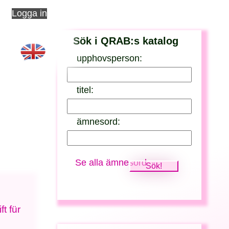
Logga in
Sök i QRAB:s katalog
upphovsperson:
titel:
ämnesord:
Se alla ämnesord
t für