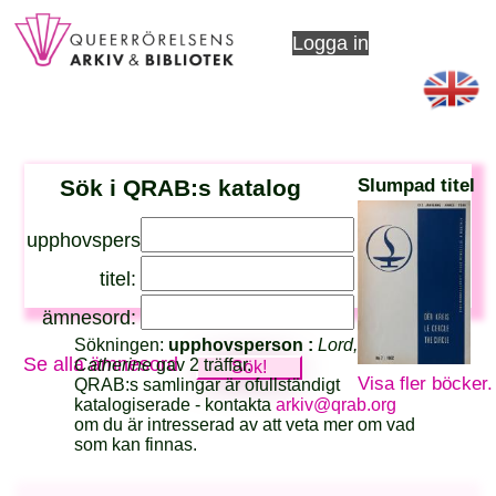
Logga in
Sök i QRAB:s katalog
Slumpad titel
upphovsperson:
titel:
ämnesord:
Sökningen:
upphovsperson :
Lord,
Se alla ämnesord
Catherine
gav 2 träffar.
Visa fler böcker.
QRAB:s samlingar är ofullständigt
katalogiserade - kontakta
arkiv@qrab.org
om du är intresserad av att veta mer om vad
som kan finnas.