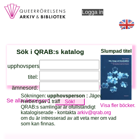
Logga in
Sök i QRAB:s katalog
Slumpad titel
upphovsperson:
titel:
ämnesord:
Sökningen:
upphovsperson :
Jäger,
Se alla ämnesord
Herbert
gav 1 träff
Visa fler böcker.
QRAB:s samlingar är ofullständigt
katalogiserade - kontakta
arkiv@qrab.org
om du är intresserad av att veta mer om vad
som kan finnas.