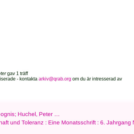
ter
gav 1 träff
iserade - kontakta
arkiv@qrab.org
om du är intresserad av
heognis; Huchel, Peter …
aft und Toleranz : Eine Monatsschrift : 6. Jahrgang 