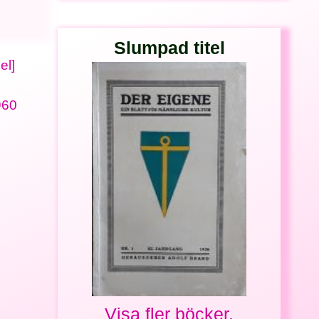
Slumpad titel
el]
960
Visa fler böcker.