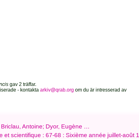
ncis
gav 2 träffar.
iserade - kontakta
arkiv@qrab.org
om du är intresserad av
e Briclau, Antoine; Dyor, Eugène …
re et scientifique : 67-68 : Sixième année juillet-août