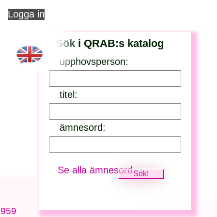
Logga in
Sök i QRAB:s katalog
upphovsperson:
titel:
ämnesord:
Se alla ämnesord
 1959