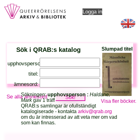
Logga in
Sök i QRAB:s katalog
Slumpad titel
upphovsperson:
titel:
ämnesord:
Sökningen:
upphovsperson :
Haldane,
Se alla ämnesord
Mark
gav 1 träff
Visa fler böcker.
QRAB:s samlingar är ofullständigt
katalogiserade - kontakta
arkiv@qrab.org
om du är intresserad av att veta mer om vad
som kan finnas.