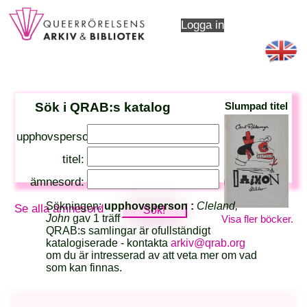
Logga in
Sök i QRAB:s katalog
Slumpad titel
upphovsperson:
titel:
ämnesord:
Sökningen:
upphovsperson :
Cleland,
Se alla ämnesord
John
gav 1 träff
Visa fler böcker.
QRAB:s samlingar är ofullständigt
katalogiserade - kontakta
arkiv@qrab.org
om du är intresserad av att veta mer om vad
som kan finnas.