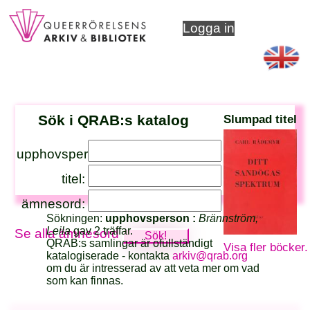
Logga in
Sök i QRAB:s katalog
Slumpad titel
upphovsperson:
titel:
ämnesord:
Sökningen:
upphovsperson :
Brännström,
Leila
gav 2 träffar.
Se alla ämnesord
QRAB:s samlingar är ofullständigt
Visa fler böcker.
katalogiserade - kontakta
arkiv@qrab.org
om du är intresserad av att veta mer om vad
som kan finnas.